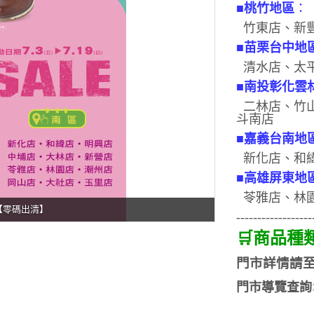
■
桃竹地區
：
竹東店
、
新
■
苗栗台中地
清水店、太平
■
南投彰化雲
二林店、竹
斗南店
■
嘉義台南地
新化店、和緯
■
高雄屏東地
苓雅店、林
波【零碼出清】
------------------
🛒
商品種
門市詳情請
門市導覽查詢