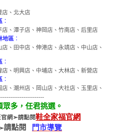
豐店
、
北大店
區
：
店、潭子店、神岡店、竹南店
、后里店
林地區
：
山店、田中店、
伸港店
、
永靖店、中山店
、
區
：
店、明興店、中埔店、大林店
、新營店
區
：
園店、潮州店、岡
山店
、
大社店
、玉里店
、
------------------------
類眾多，任君挑選。
鞋全家福官網
至官網
➢
請點閱
請點閱
門市導覽
➢