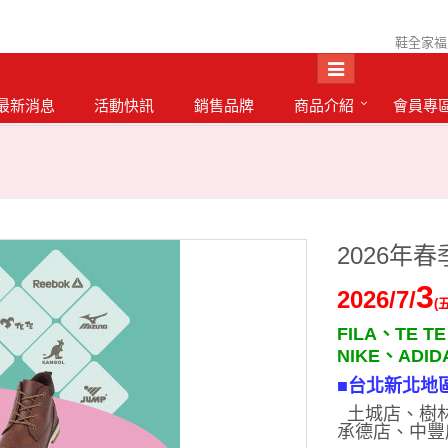
鞋全家福
最新消息
活動快訊
銷售品牌
商品介紹
會員專
2026年
3
2026/7/
(
FILA
、
TE TE
NIKE
、
ADID
■
台北新北地
土城店
、
樹
承德
店
、
中豐