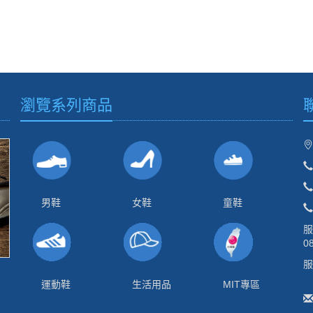
瀏覽系列商品
男鞋
女鞋
童鞋
服
0
服
週
運動鞋
生活用品
MIT專區