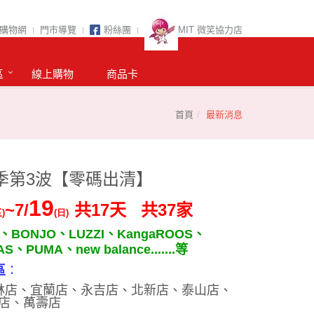
購物網
門市導覽
粉絲團
MIT 微笑協力店
區
線上購物
商品卡
首頁
最新消息
春季第3波【零碼出清】
19
~7/
17
37
共
天
共
家
五
)
(
日
)
、
BONJO
、
LUZZI
、
KangaROOS
、
AS
、
PUMA
、
new balance.......
等
區
：
林店
、
宜蘭店、
永吉店、
北新店
、
泰山店
、
店
、
萬壽店