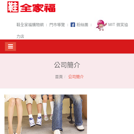
鞋全家福購物網
門市導覽
粉絲團
MIT 微笑協
力店
公司簡介
首頁
公司簡介