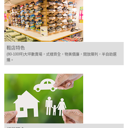
鞋店特色
(80-100坪)大坪數賣場，式樣齊全，物美價廉，開放陳列，半自助選
購。